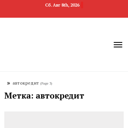
Сб. Авг 8th, 2026
новости
Челябинск и
девелопмента,
Челябинская
строительства и
область
недвижимости
автокредит
(Page 3)
Метка:
автокредит