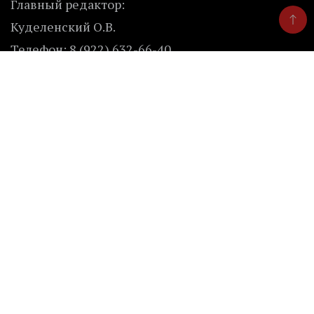
Главный редактор:
Куделенский О.В.
Телефон: 8 (922) 632-66-40
Эл. почта: chelindustry@bk.ru
Безопасность
Внимание! Отдельные публикации сайта могут
содержать информацию, не предназначенную
для пользователей до 16 лет.
Ресурсы
Каталог предприятий