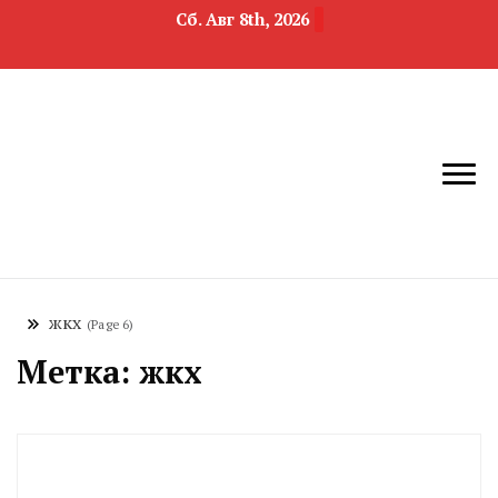
Сб. Авг 8th, 2026
новости
Челябинск и
девелопмента,
Челябинская
строительства и
область
недвижимости
жкх
(Page 6)
Метка:
жкх