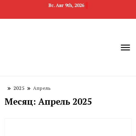
Вс. Авг 9th, 2026
новости
Челябинск и
девелопмента,
Челябинская
строительства и
область
недвижимости
2025
Апрель
Месяц:
Апрель 2025