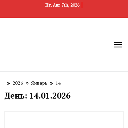
Пт. Авг 7th, 2026
новости
Челябинск и
девелопмента,
Челябинская
строительства и
область
недвижимости
2026
Январь
14
День:
14.01.2026