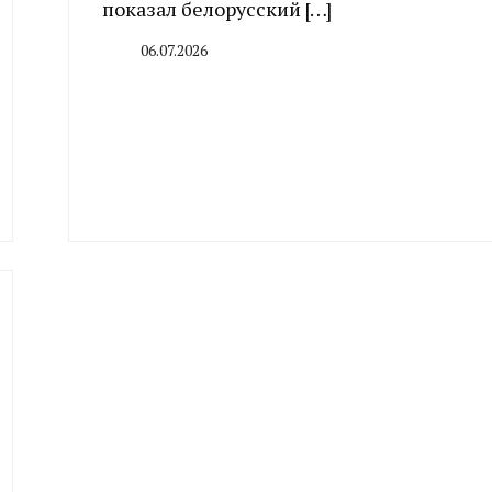
показал белорусский […]
06.07.2026
By
CHELINDUSTRY