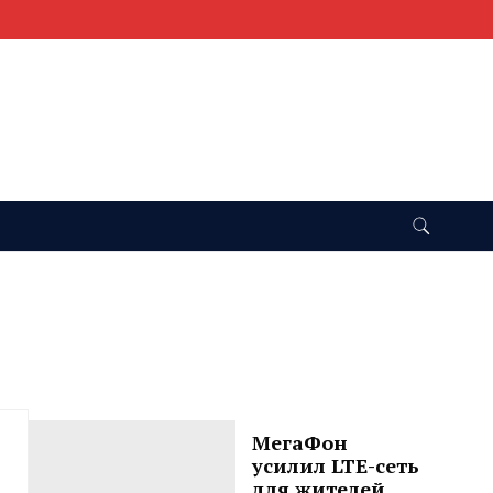
МегаФон
усилил LTE-сеть
для жителей