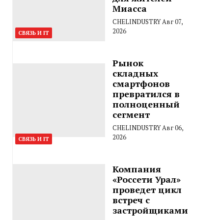
Миасса
CHELINDUSTRY
Авг 07,
2026
СВЯЗЬ И IT
Рынок
складных
смартфонов
превратился в
полноценный
сегмент
CHELINDUSTRY
Авг 06,
2026
СВЯЗЬ И IT
Компания
«Россети Урал»
проведет цикл
встреч с
застройщиками