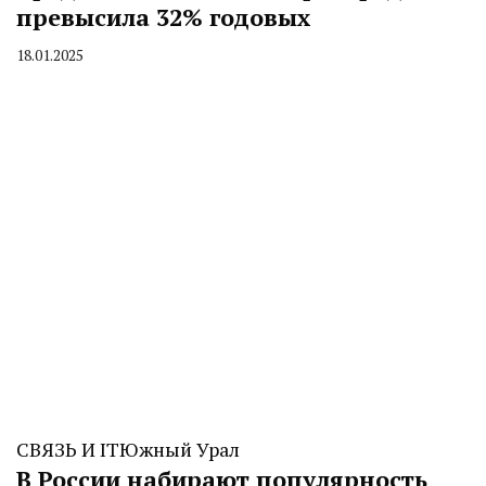
превысила 32% годовых
18.01.2025
By
CHELINDUSTRY
СВЯЗЬ И IT
Южный Урал
В России набирают популярность