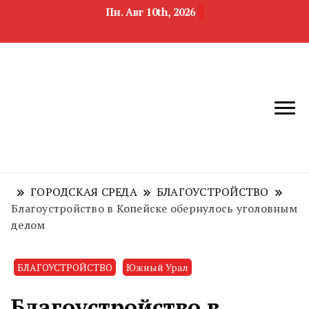
Пн. Авг 10th, 2026
новости
Челябинск и
девелопмента,
Челябинская
строительства и
область
недвижимости
ГОРОДСКАЯ СРЕДА
БЛАГОУСТРОЙСТВО
Благоустройство в Копейске обернулось уголовным
делом
БЛАГОУСТРОЙСТВО
Южный Урал
Благоустройство в