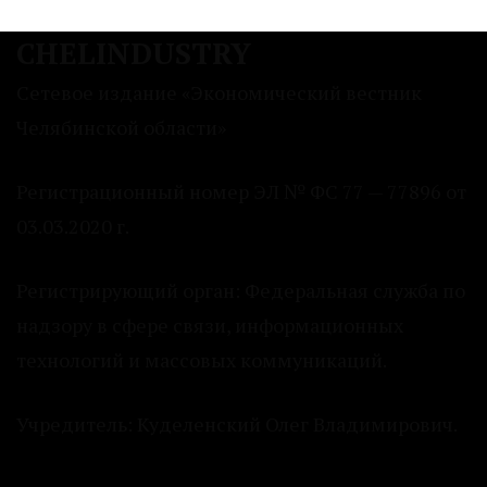
CHELINDUSTRY
Сетевое издание «Экономический вестник
Челябинской области»
Регистрационный номер ЭЛ № ФС 77 — 77896 от
03.03.2020 г.
Регистрирующий орган: Федеральная служба по
надзору в сфере связи, информационных
технологий и массовых коммуникаций.
Учредитель: Куделенский Олег Владимирович.