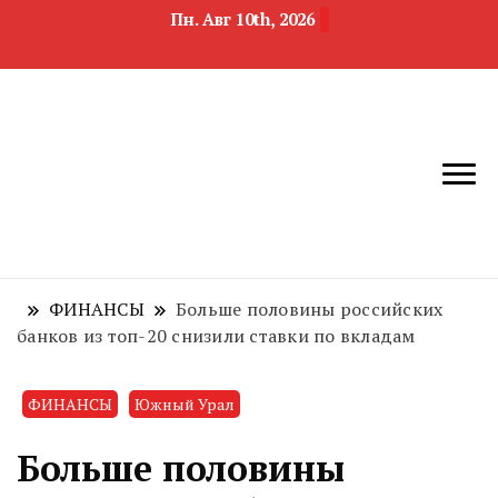
Пн. Авг 10th, 2026
новости
Челябинск и
девелопмента,
Челябинская
строительства и
область
недвижимости
ФИНАНСЫ
Больше половины российских
банков из топ-20 снизили ставки по вкладам
ФИНАНСЫ
Южный Урал
Больше половины