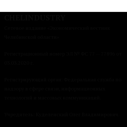
CHELINDUSTRY
Сетевое издание «Экономический вестник
Челябинской области»
Регистрационный номер ЭЛ № ФС 77 — 77896 от
03.03.2020 г.
Регистрирующий орган: Федеральная служба по
надзору в сфере связи, информационных
технологий и массовых коммуникаций.
Учредитель: Куделенский Олег Владимирович.