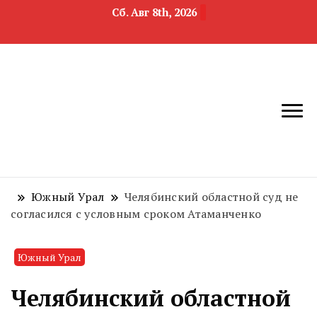
Сб. Авг 8th, 2026
новости
Челябинск и
девелопмента,
Челябинская
строительства и
область
недвижимости
Южный Урал
Челябинский областной суд не
согласился с условным сроком Атаманченко
Южный Урал
Челябинский областной