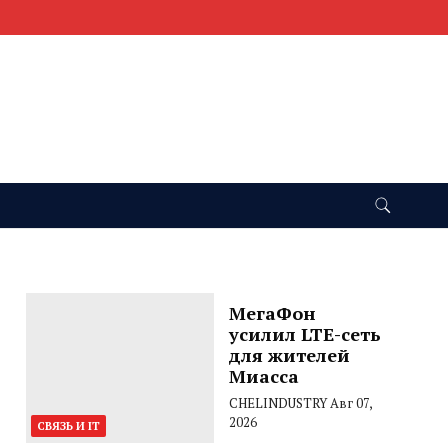
МегаФон
усилил LTE-сеть
для жителей
Миасса
CHELINDUSTRY
Авг 07,
2026
СВЯЗЬ И IT