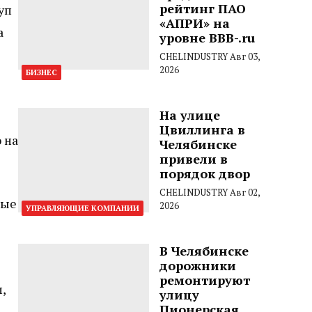
рейтинг ПАО
уп
«АПРИ» на
а
уровне BBB-.ru
CHELINDUSTRY
Авг 03,
2026
БИЗНЕС
На улице
Цвиллинга в
 на
Челябинске
привели в
порядок двор
CHELINDUSTRY
Авг 02,
вые
2026
УПРАВЛЯЮЩИЕ КОМПАНИИ
В Челябинске
дорожники
ремонтируют
,
улицу
Пионерская