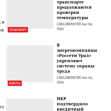
транспорте
продолжаются
проверки
температуры
 и
CHELINDUSTRY
Авг 04,
2026
ов
ТРАНСПОРТ
В
энергокомпании
«Россети Урал»
укрепляют
систему охраны
труда
CHELINDUSTRY
Авг 04,
2026
РАБОТА
НКР
подтвердило
го
кредитный