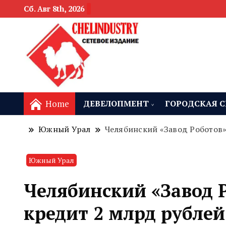
Сб. Авг 8th, 2026
новости девелоп
Челябинск и
Home
ДЕВЕЛОПМЕНТ
ГОРОДСКАЯ С
Южный Урал
Челябинский «Завод Роботов»
Южный Урал
Челябинский «Завод 
кредит 2 млрд рублей