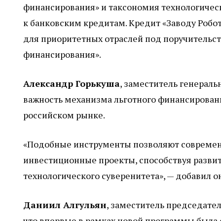
финансирования» и таксономия технологическ
к банковским кредитам. Кредит «Заводу Робо
для приоритетных отраслей под поручительст
финансирования».
Александр Горькуша
, заместитель генераль
важность механизма льготного финансировани
российском рынке.
«Подобные инструменты позволяют современн
инвестиционные проекты, способствуя разви
технологического суверенитета», — добавил он
Даниил Алгульян
, заместитель председате
что впервые в рамках новой программы была 