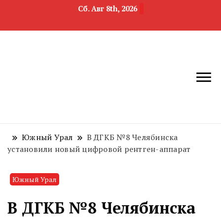
Сб. Авг 8th, 2026
новости
Челябинск и
девелопмента,
Челябинская
строительства и
область
недвижимости
Южный Урал
В ДГКБ №8 Челябинска
установили новый цифровой рентген-аппарат
Южный Урал
В ДГКБ №8 Челябинска