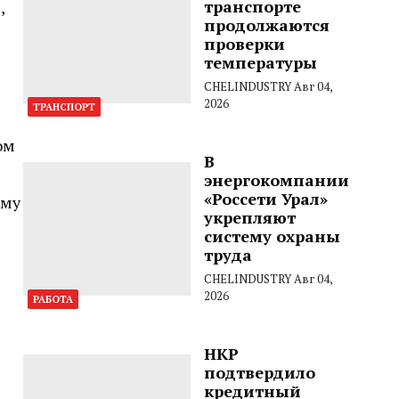
транспорте
,
продолжаются
проверки
температуры
CHELINDUSTRY
Авг 04,
2026
ТРАНСПОРТ
ом
В
энергокомпании
«Россети Урал»
мму
укрепляют
систему охраны
труда
CHELINDUSTRY
Авг 04,
2026
РАБОТА
НКР
подтвердило
кредитный