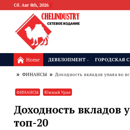
Сб. Авг 8th, 2026
новости девелоп
Челябинск и
Home
ДЕВЕЛОПМЕНТ
ГОРОДСКАЯ С
ФИНАНСЫ
Доходность вкладов упала во вс
ФИНАНСЫ
Южный Урал
Доходность вкладов у
топ-20