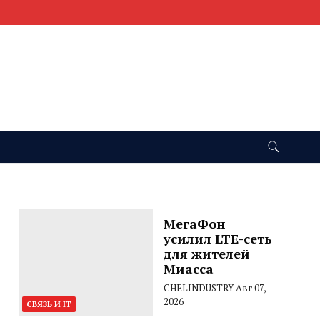
МегаФон
усилил LTE-сеть
для жителей
Миасса
CHELINDUSTRY
Авг 07,
2026
СВЯЗЬ И IT