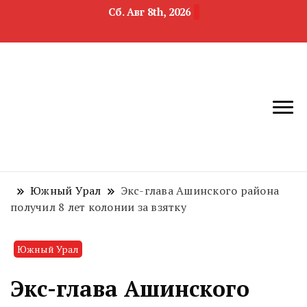
Сб. Авг 8th, 2026
новости
Челябинск и
девелопмента,
Челябинская
строительства и
область
недвижимости
Южный Урал
Экс-глава Ашинского района
получил 8 лет колонии за взятку
Южный Урал
Экс-глава Ашинского