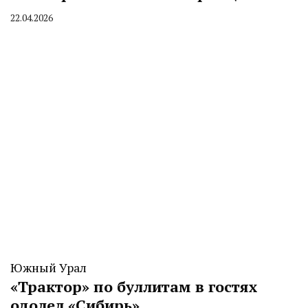
22.04.2026
By
CHELINDUSTRY
Южный Урал
«Трактор» по буллитам в гостях
одолел «Сибирь»