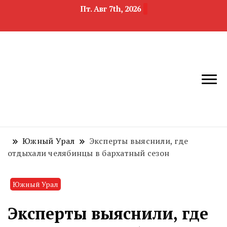
Пт. Авг 7th, 2026
новости
Челябинск и
девелопмента,
Челябинская
строительства и
область
недвижимости
Южный Урал
Эксперты выяснили, где
отдыхали челябинцы в бархатный сезон
Южный Урал
Эксперты выяснили, где