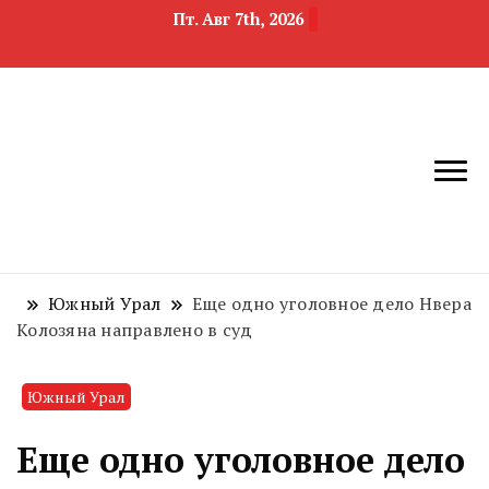
Пт. Авг 7th, 2026
новости
Челябинск и
девелопмента,
Челябинская
строительства и
область
недвижимости
Южный Урал
Еще одно уголовное дело Нвера
Колозяна направлено в суд
Южный Урал
Еще одно уголовное дело