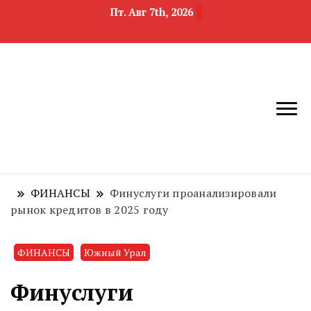
Пт. Авг 7th, 2026
новости
Челябинск и
девелопмента,
Челябинская
строительства и
область
недвижимости
ФИНАНСЫ
Финуслуги проанализировали
рынок кредитов в 2025 году
ФИНАНСЫ
Южный Урал
Финуслуги