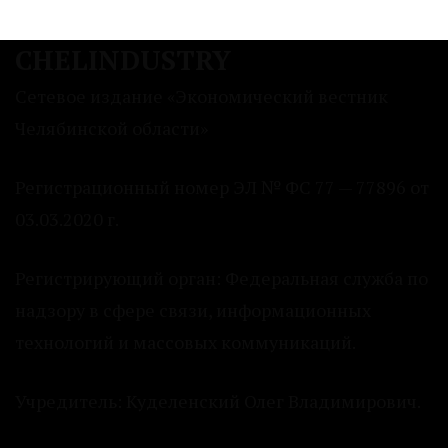
CHELINDUSTRY
Сетевое издание «Экономический вестник
Челябинской области»
Регистрационный номер ЭЛ № ФС 77 — 77896 от
03.03.2020 г.
Регистрирующий орган: Федеральная служба по
надзору в сфере связи, информационных
технологий и массовых коммуникаций.
Учредитель: Куделенский Олег Владимирович.