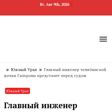
Вс. Авг 9th, 2026
новости
Челябинск и
девелопмента,
Челябинская
строительства и
область
недвижимости
Южный Урал
Главный инженер челябинской
дочки Газпрома предстанет перед судом
Южный Урал
Главный инженер