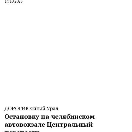
14.10.2025
By
CHELINDUSTRY
ДОРОГИ
Южный Урал
Остановку на челябинском
автовокзале Центральный