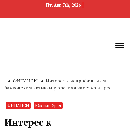
Пт. Авг 7th, 2026
новости
Челябинск и
девелопмента,
Челябинская
строительства и
область
недвижимости
ФИНАНСЫ
Интерес к непрофильным
банковским активам у россиян заметно вырос
ФИНАНСЫ
Южный Урал
Интерес к