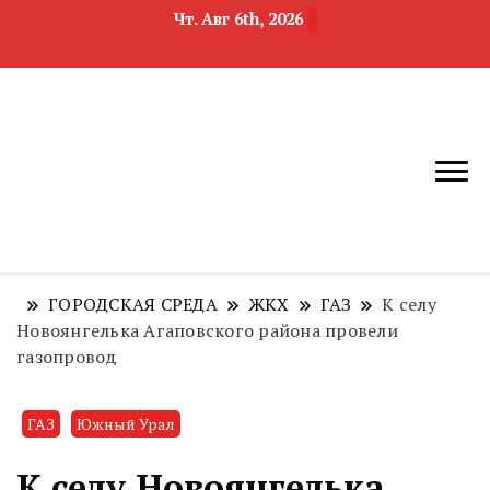
Чт. Авг 6th, 2026
новости
Челябинск и
девелопмента,
Челябинская
строительства и
область
недвижимости
ГОРОДСКАЯ СРЕДА
ЖКХ
ГАЗ
К селу
Новоянгелька Агаповского района провели
газопровод
ГАЗ
Южный Урал
К селу Новоянгелька