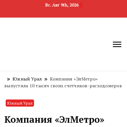
Вс. Авг 9th, 2026
новости
Челябинск и
девелопмента,
Челябинская
строительства и
область
недвижимости
Южный Урал
Компания «ЭлМетро»
выпустила 10 тысяч своих счетчиков-расходомеров
Южный Урал
Компания «ЭлМетро»