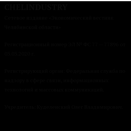
CHELINDUSTRY
Сетевое издание «Экономический вестник
Челябинской области»
Регистрационный номер ЭЛ № ФС 77 — 77896 от
03.03.2020 г.
Регистрирующий орган: Федеральная служба по
надзору в сфере связи, информационных
технологий и массовых коммуникаций.
Учредитель: Куделенский Олег Владимирович.