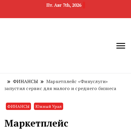
Пт. Авг 7th, 2026
новости
Челябинск и
девелопмента,
Челябинская
строительства и
область
недвижимости
ФИНАНСЫ
Маркетплейс «Финуслуги»
запустил сервис для малого и среднего бизнеса
ФИНАНСЫ
Южный Урал
Маркетплейс