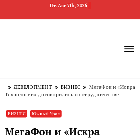
Пт. Авг 7th, 2026
новости
Челябинск и
девелопмента,
Челябинская
строительства и
область
недвижимости
ДЕВЕЛОПМЕНТ
БИЗНЕС
МегаФон и «Искра
Технологии» договорились о сотрудничестве
БИЗНЕС
Южный Урал
МегаФон и «Искра