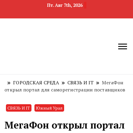
Пт. Авг 7th, 2026
новости
Челябинск и
девелопмента,
Челябинская
строительства и
область
недвижимости
ГОРОДСКАЯ СРЕДА
СВЯЗЬ И IT
МегаФон
открыл портал для саморегистрации поставщиков
СВЯЗЬ И IT
Южный Урал
МегаФон открыл портал