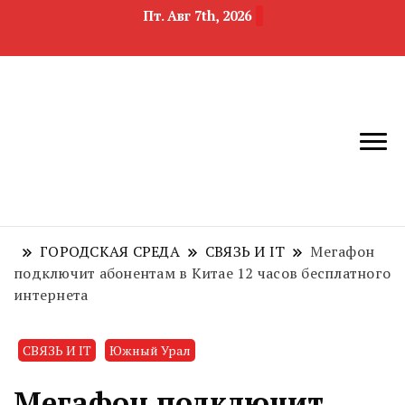
Пт. Авг 7th, 2026
новости
Челябинск и
девелопмента,
Челябинская
строительства и
область
недвижимости
ГОРОДСКАЯ СРЕДА
СВЯЗЬ И IT
Мегафон
подключит абонентам в Китае 12 часов бесплатного
интернета
СВЯЗЬ И IT
Южный Урал
Мегафон подключит