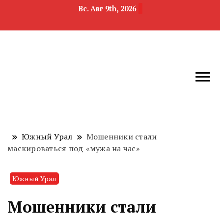
Вс. Авг 9th, 2026
новости
Челябинск и
девелопмента,
Челябинская
строительства и
область
недвижимости
Южный Урал
Мошенники стали
маскироваться под «мужа на час»
Южный Урал
Мошенники стали