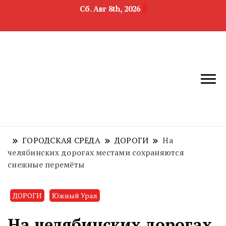
Сб. Авг 8th, 2026
новости
Челябинск и
девелопмента,
Челябинская
строительства и
область
недвижимости
ГОРОДСКАЯ СРЕДА
ДОРОГИ
На
челябинских дорогах местами сохраняются
снежные перемёты
ДОРОГИ
Южный Урал
На челябинских дорогах