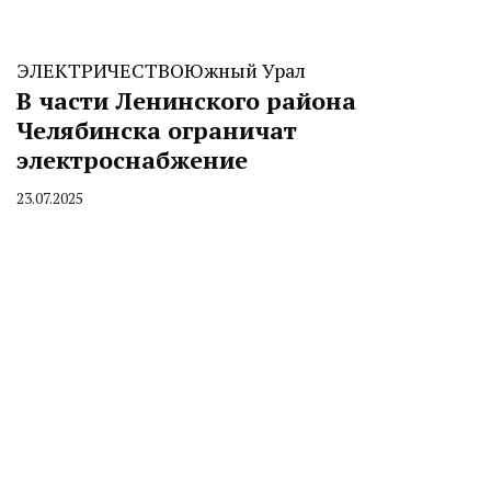
ЭЛЕКТРИЧЕСТВО
Южный Урал
В части Ленинского района
Челябинска ограничат
электроснабжение
23.07.2025
By
CHELINDUSTRY