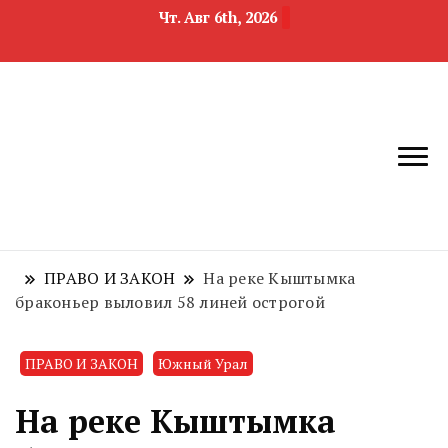
Чт. Авг 6th, 2026
новости
Челябинск и
девелопмента,
Челябинская
строительства и
область
недвижимости
ПРАВО И ЗАКОН
На реке Кыштымка
браконьер выловил 58 линей острогой
ПРАВО И ЗАКОН
Южный Урал
На реке Кыштымка