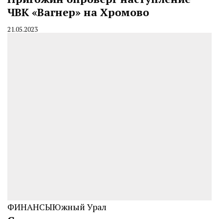
ЧВК «Вагнер» на Хромово
21.05.2023
By
CHELINDUSTRY
ФИНАНСЫ
Южный Урал