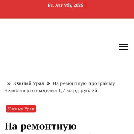
Вс. Авг 9th, 2026
новости
Челябинск и
девелопмента,
Челябинская
строительства и
область
недвижимости
Южный Урал
На ремонтную программу
Челябэнерго выделил 1,7 млрд рублей
Южный Урал
На ремонтную