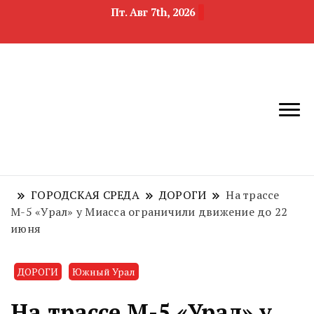
Пт. Авг 7th, 2026
новости
Челябинск и
девелопмента,
Челябинская
строительства и
область
недвижимости
ГОРОДСКАЯ СРЕДА
ДОРОГИ
На трассе
М-5 «Урал» у Миасса ограничили движение до 22
июня
ДОРОГИ
Южный Урал
На трассе М-5 «Урал» у