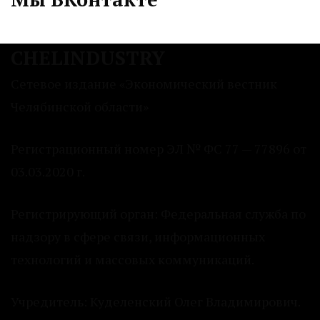
CHELINDUSTRY
Сетевое издание «Экономический вестник
Челябинской области»
Регистрационный номер ЭЛ № ФС 77 — 77896 от
03.03.2020 г.
Регистрирующий орган: Федеральная служба по
надзору в сфере связи, информационных
технологий и массовых коммуникаций.
Учредитель: Куделенский Олег Владимирович.