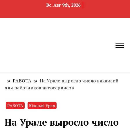
Вс. Авг 9th, 2026
новости
Челябинск и
девелопмента,
Челябинская
строительства и
область
недвижимости
РАБОТА
На Урале выросло число вакансий
для работников автосервисов
РАБОТА
Южный Урал
На Урале выросло число