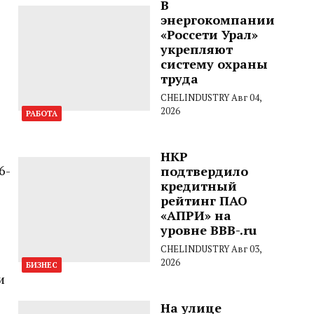
В
энергокомпании
«Россети Урал»
укрепляют
систему охраны
труда
CHELINDUSTRY
Авг 04,
2026
РАБОТА
НКР
6-
подтвердило
кредитный
рейтинг ПАО
«АПРИ» на
уровне BBB-.ru
CHELINDUSTRY
Авг 03,
2026
БИЗНЕС
и
На улице