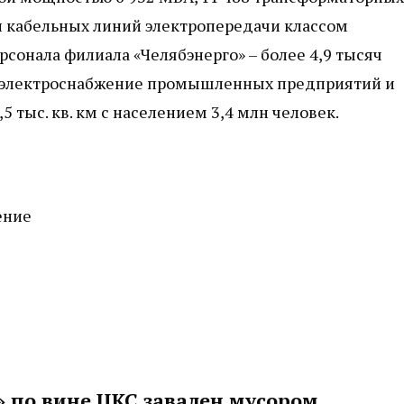
 и кабельных линий электропередачи классом
рсонала филиала «Челябэнерго» – более 4,9 тысяч
электроснабжение
промышленных предприятий и
 тыс. кв. км с населением 3,4 млн человек.
ение
 по вине ЦКС завален мусором