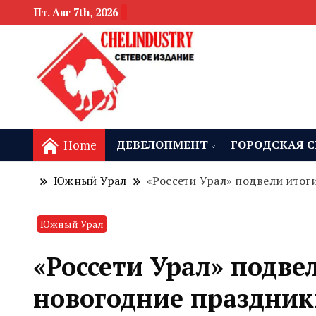
Пт. Авг 7th, 2026
новости девелоп
Челябинск и
Home
ДЕВЕЛОПМЕНТ
ГОРОДСКАЯ С
Южный Урал
«Россети Урал» подвели итог
Южный Урал
«Россети Урал» подве
новогодние праздник