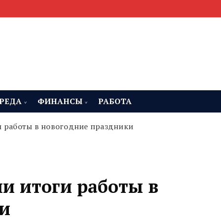
мента, строительства и недвижимости
 Челябинская область
РЕДА
ФИНАНСЫ
РАБОТА
и работы в новогодние праздники
ли итоги работы в
и