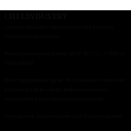
CHELINDUSTRY
Сетевое издание «Экономический вестник
Челябинской области»
Регистрационный номер ЭЛ № ФС 77 — 77896 от
03.03.2020 г.
Регистрирующий орган: Федеральная служба по
надзору в сфере связи, информационных
технологий и массовых коммуникаций.
Учредитель: Куделенский Олег Владимирович.