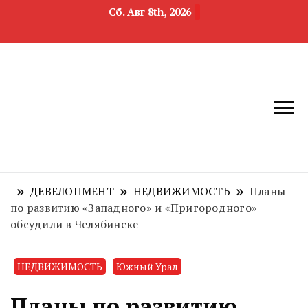
Сб. Авг 8th, 2026
новости
Челябинск и
девелопмента,
Челябинская
строительства и
область
недвижимости
ДЕВЕЛОПМЕНТ
НЕДВИЖИМОСТЬ
Планы
по развитию «Западного» и «Пригородного»
обсудили в Челябинске
НЕДВИЖИМОСТЬ
Южный Урал
Планы по развитию