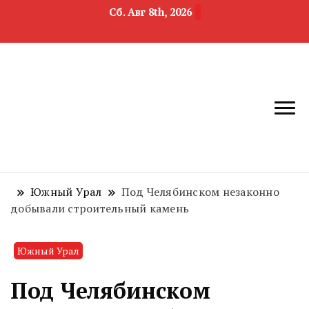
Сб. Авг 8th, 2026
новости
Челябинск и
девелопмента,
Челябинская
строительства и
область
недвижимости
Южный Урал
Под Челябинском незаконно
добывали строительный камень
Южный Урал
Под Челябинском