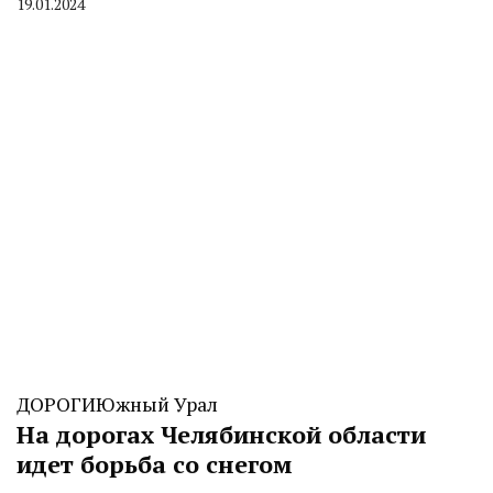
19.01.2024
By
CHELINDUSTRY
ДОРОГИ
Южный Урал
На дорогах Челябинской области
идет борьба со снегом