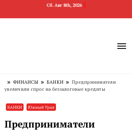
Сб. Авг 8th, 2026
новости
Челябинск и
девелопмента,
Челябинская
строительства и
область
недвижимости
ФИНАНСЫ
БАНКИ
Предприниматели
увеличили спрос на беззалоговые кредиты
БАНКИ
Южный Урал
Предприниматели