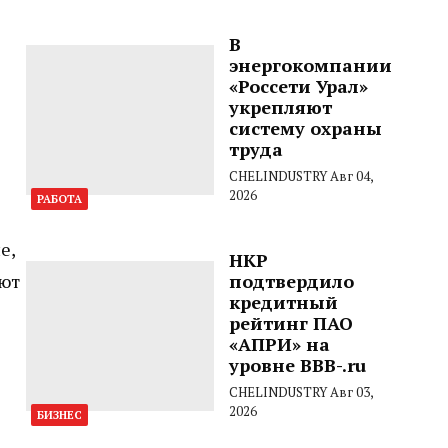
В
энергокомпании
«Россети Урал»
укрепляют
систему охраны
труда
CHELINDUSTRY
Авг 04,
2026
РАБОТА
е,
НКР
ают
подтвердило
кредитный
рейтинг ПАО
«АПРИ» на
уровне BBB-.ru
CHELINDUSTRY
Авг 03,
2026
БИЗНЕС