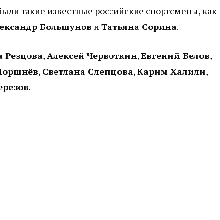
были такие известные российские спортсмены, как
ександр Большунов
и
Татьяна Сорина
.
 Резцова
,
Алексей Червоткин
,
Евгений Белов
,
Поршнёв
,
Светлана Слепцова
,
Карим Халили
,
ерезов
.