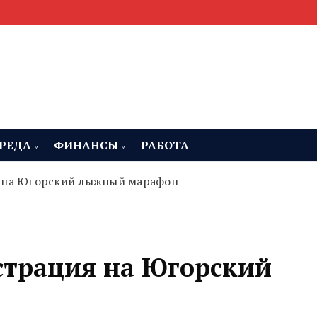
мента, строительства и недвижимости
 Челябинская область
РЕДА
ФИНАНСЫ
РАБОТА
я на Югорский лыжный марафон
страция на Югорский