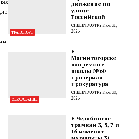
лях
движение по
улице
щие
Российской
CHELINDUSTRY
Июл 31,
2026
ТРАНСПОРТ
ий
В
Магнитогорске
капремонт
школы №60
проверила
прокуратура
CHELINDUSTRY
Июл 30,
2026
ОБРАЗОВАНИЕ
В Челябинске
трамваи 3, 5, 7 и
16 изменят
маршруты 31