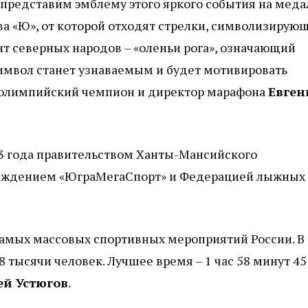
т представим эмблему этого яркого события на меда
а «Ю», от которой отходят стрелки, символизирую
т северных народов – «оленьи рога», означающий
символ станет узнаваемым и будет мотивировать
л олимпийский чемпион и директор марафона
Евген
3 года правительством Ханты-Мансийского
реждением «ЮграМегаСпорт» и Федерацией лыжных
амых массовых спортивных мероприятий России. В
 тысячи человек. Лучшее время – 1 час 58 минут 45
ей Устюгов
.