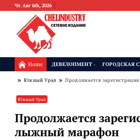
Чт. Авг 6th, 2026
новости девелоп
Челябинск и
Home
ДЕВЕЛОПМЕНТ
ГОРОДСКАЯ С
Южный Урал
Продолжается зарегистраци
Южный Урал
Продолжается зареги
лыжный марафон