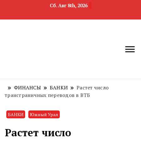
Сб. Авг 8th, 2026
новости
Челябинск и
девелопмента,
Челябинская
строительства и
область
недвижимости
ФИНАНСЫ
БАНКИ
Растет число
трансграничных переводов в ВТБ
БАНКИ
Южный Урал
Растет число