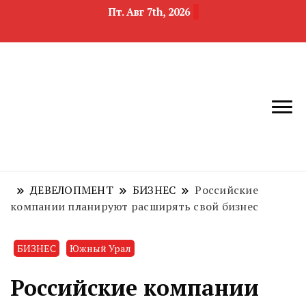
Пт. Авг 7th, 2026
новости
Челябинск и
девелопмента,
Челябинская
строительства и
область
недвижимости
ДЕВЕЛОПМЕНТ
БИЗНЕС
Российские
компании планируют расширять свой бизнес
БИЗНЕС
Южный Урал
Российские компании