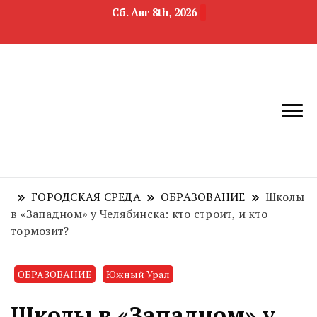
Сб. Авг 8th, 2026
новости
Челябинск и
девелопмента,
Челябинская
строительства и
область
недвижимости
ГОРОДСКАЯ СРЕДА
ОБРАЗОВАНИЕ
Школы
в «Западном» у Челябинска: кто строит, и кто
тормозит?
ОБРАЗОВАНИЕ
Южный Урал
Школы в «Западном» у