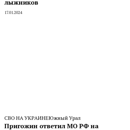
лыжников
17.01.2024
By
CHELINDUSTRY
СВО НА УКРАИНЕ
Южный Урал
Пригожин ответил МО РФ на