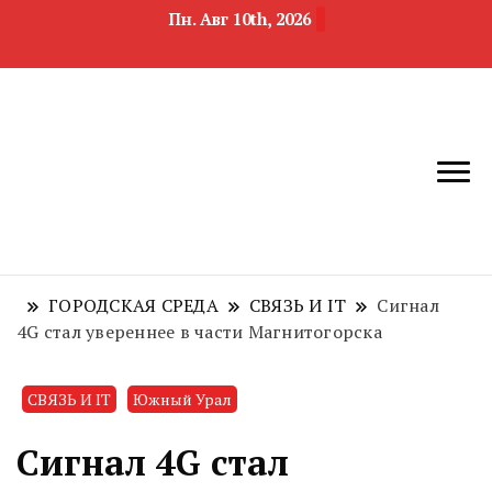
Пн. Авг 10th, 2026
новости
Челябинск и
девелопмента,
Челябинская
строительства и
область
недвижимости
ГОРОДСКАЯ СРЕДА
СВЯЗЬ И IT
Сигнал
4G стал увереннее в части Магнитогорска
СВЯЗЬ И IT
Южный Урал
Сигнал 4G стал