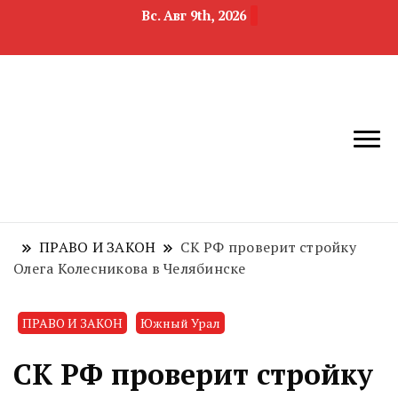
Вс. Авг 9th, 2026
новости
Челябинск и
девелопмента,
Челябинская
строительства и
область
недвижимости
ПРАВО И ЗАКОН
СК РФ проверит стройку
Олега Колесникова в Челябинске
ПРАВО И ЗАКОН
Южный Урал
СК РФ проверит стройку