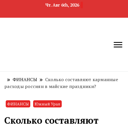
Чт. Авг 6th, 2026
новости
Челябинск и
девелопмента,
Челябинская
строительства и
область
недвижимости
ФИНАНСЫ
Сколько составляют карманные
расходы россиян в майские праздники?
ФИНАНСЫ
Южный Урал
Сколько составляют