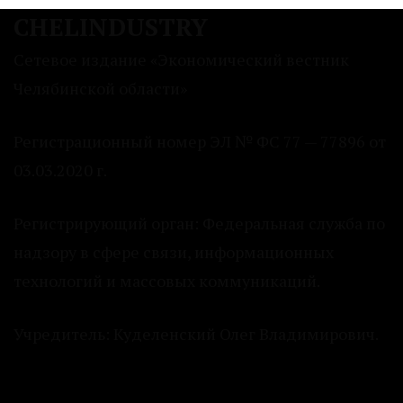
CHELINDUSTRY
Сетевое издание «Экономический вестник
Челябинской области»
Регистрационный номер ЭЛ № ФС 77 — 77896 от
03.03.2020 г.
Регистрирующий орган: Федеральная служба по
надзору в сфере связи, информационных
технологий и массовых коммуникаций.
Учредитель: Куделенский Олег Владимирович.