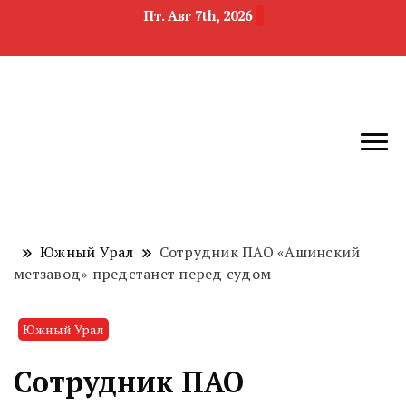
Пт. Авг 7th, 2026
новости
Челябинск и
девелопмента,
Челябинская
строительства и
область
недвижимости
Южный Урал
Сотрудник ПАО «Ашинский
метзавод» предстанет перед судом
Южный Урал
Сотрудник ПАО