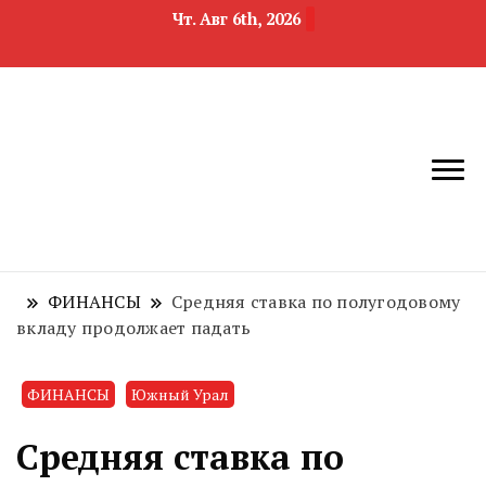
Чт. Авг 6th, 2026
новости
Челябинск и
девелопмента,
Челябинская
строительства и
область
недвижимости
ФИНАНСЫ
Средняя ставка по полугодовому
вкладу продолжает падать
ФИНАНСЫ
Южный Урал
Средняя ставка по