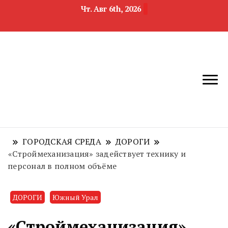
Чт. Авг 6th, 2026
новости
Челябинск и
девелопмента,
Челябинская
строительства и
область
недвижимости
ГОРОДСКАЯ СРЕДА
ДОРОГИ
«Строймеханизация» задействует технику и
персонал в полном объёме
ДОРОГИ
Южный Урал
«Строймеханизация»