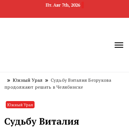
Пт. Авг 7th, 2026
новости
Челябинск и
девелопмента,
Челябинская
строительства и
область
недвижимости
Южный Урал
Судьбу Виталия Безрукова
продолжают решать в Челябинске
Южный Урал
Судьбу Виталия