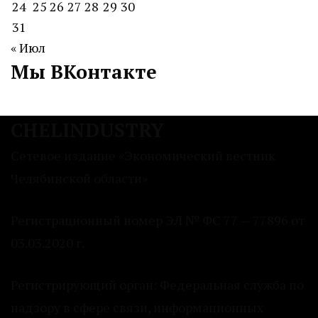
24
25
26
27
28
29
30
31
« Июл
Мы ВКонтакте
CHELINDUSTRY
Сетевое издание «Экономический вестник
Челябинской области»
Регистрационный номер ЭЛ № ФС 77 — 77896 от
03.03.2020 г.
Регистрирующий орган: Федеральная служба по
надзору в сфере связи, информационных