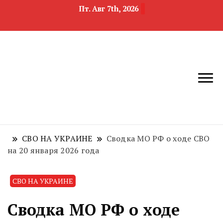
Пт. Авг 7th, 2026
новости
Челябинск и
девелопмента,
Челябинская
строительства и
область
недвижимости
СВО НА УКРАИНЕ
Сводка МО РФ о ходе СВО
на 20 января 2026 года
СВО НА УКРАИНЕ
Сводка МО РФ о ходе