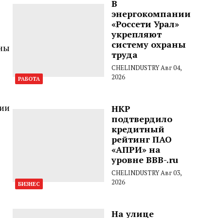
В
энергокомпании
«Россети Урал»
укрепляют
систему охраны
ены
труда
CHELINDUSTRY
Авг 04,
2026
РАБОТА
зии
НКР
подтвердило
кредитный
рейтинг ПАО
«АПРИ» на
уровне BBB-.ru
CHELINDUSTRY
Авг 03,
2026
БИЗНЕС
На улице