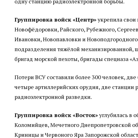
одну станцию радиоэлектронной борьбы.
Группировка войск «Центр»
укрепила свои 
Новофёдоровки, Райского, Рубежного, Сергее
Ивановки, Новопавловки и Новоподгородного
подразделения тяжёлой механизированной, ш
бригад морской пехоты, бригады спецназа «Аз
Потери ВСУ составили более 300 человек, дв
четыре артиллерийских орудия, две станции 
радиоэлектронной разведки.
Группировка войск «Восток»
углубилась в о
Коломийцев, Мечетного Днепропетровской обл
Криницы и Червоного Яра Запорожской облас