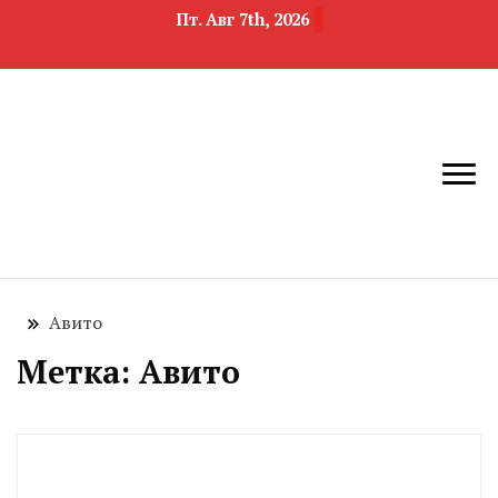
Пт. Авг 7th, 2026
новости
Челябинск и
девелопмента,
Челябинская
строительства и
область
недвижимости
Авито
Метка:
Авито