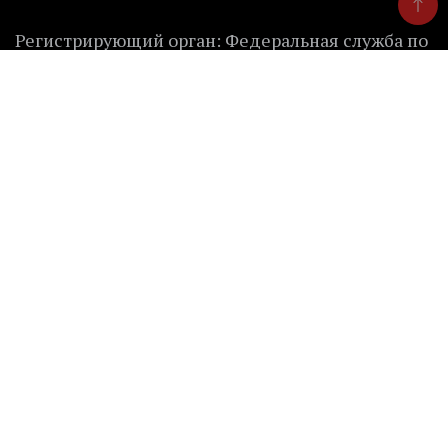
Регистрирующий орган: Федеральная служба по
надзору в сфере связи, информационных
технологий и массовых коммуникаций.
Учредитель: Куделенский Олег Владимирович.
Контакты редакции
Главный редактор:
Куделенский О.В.
Телефон: 8 (922) 632-66-40