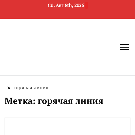
Сб. Авг 8th, 2026
новости
Челябинск и
девелопмента,
Челябинская
строительства и
область
недвижимости
горячая линия
Метка:
горячая линия